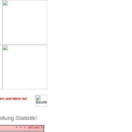
rt und dient nur
lung Statistik!
+ + + aktuelles + + + + + + aktu