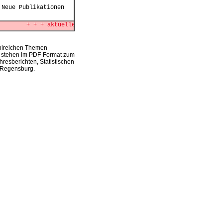
Neue Publikationen
+ + + aktuelles + + + + + + aktu
hlreichen Themen
en stehen im PDF-Format zum
hresberichten, Statistischen
t Regensburg.